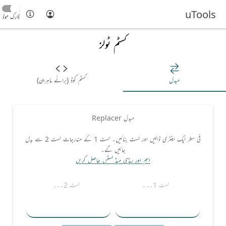
uTools
ڈارک موڈ
کسٹم ٹولز
مبدل
کسٹم کوڈ (برائے ماہرین)
مبدل Replacer
فی سطر ایک اینٹری ڈالیں اور لسٹ بنائیں۔ لسٹ 1 کے مندرجات لسٹ 2 سے بدل
جائیں گے۔
اہم اور ریڈی میڈ لسٹس حاصل کریں