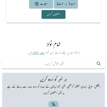
لسٹ1 ⇔ لسٹ2
امپورٹ
استعمال کریں
تمام ٹولز
درخواست پر بننے والے مزید ٹولز
یہاں موجود
ہیں۔
ہر نمبر کو اردو کریں
انگلش، عربی، ہندی، تیلگو، گرمکھی، تمل، کنڑ زبانوں کے اعداد کو اردو اعداد سے بدلنے کے لیے
یہ ٹول استعمال کریں۔